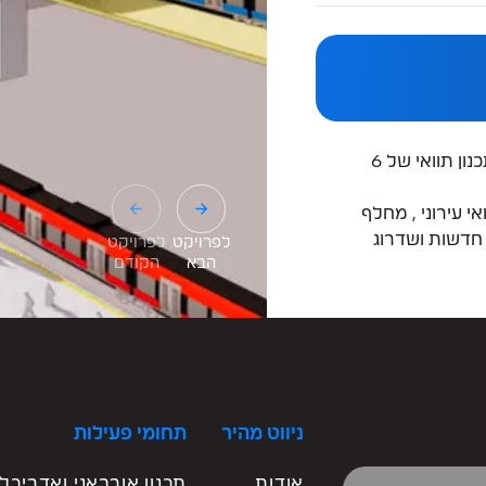
מחקר וטכנולוגיה
חו"ל
חניונים
BRT ונתיבי תחבורה ציבורית
שדרוג והכפלת מסילות החוף בין תחנת נתניה לשפיים – תכנון תוואי של 6
 עירוני , מחלף
חדשות ושדרוג
לפרויקט
לפרויקט
הבא
הקודם
ניווט מהיר
תחומי פעילות
אודות
תכנון אורבאני ואדריכלו