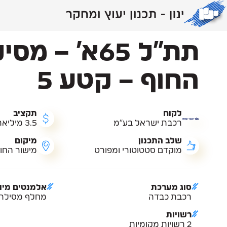
תחומי פעילות /
הסעת המונים
תחומי
תת"ל 65א' – מס
פעילות
החוף – קטע 5
לקוח
תקציב
רכבת ישראל בע"מ
3.5 מיליארד ₪
הסעת המונים
כבישים תנועה ותחבורה
קונסטרוקציה
אדר
שלב התכנון
מיקום
מוקדם סטטוטורי ומפורט
מישור החוף
רכבות
כבישים ומחלפים
גשרים
תשת
רכבות קלות
תנועה ורמזורים
קירות תומכים
שכו
סוג מערכת
אלמנטים מיו
מטרו
סקירת גשרים
רכבת כבדה
מחלף מסילתי
רשויות
2 רשויות מקומיות