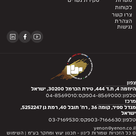
משרות
סקירת גשרים
לקוחות
צרו קשר
הצהרת
נגישות
צפון
היוזמה 4, ת.ד 444, טירת הכרמל 30200, ישראל
טלפון:
04-8569000
פקס:
04-8569010
מרכז
מגדל ספיר, קומה 36 , רח' תובל 40, רמת גן 5252247,
ישראל
טלפון:
03-7166630
פקס:
03-7169530
yenon@yenon.co.il
© כל הזכויות שמורות לינון - תכנון יעוץ ומחקר בע”מ | השימוש