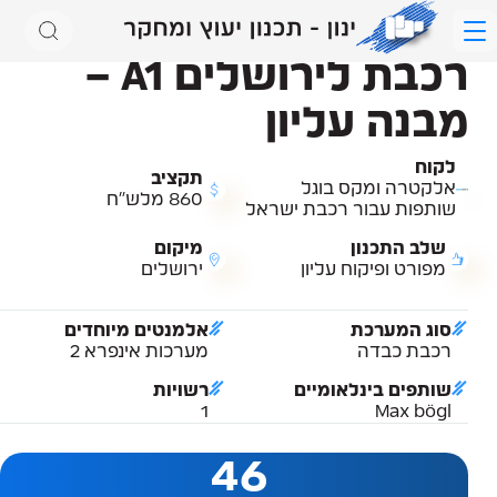
אודות
תחומי פעילות /
הסעת המונים
תחומי פעילות
לקוחות
רכבת לירושלים A1 –
תחומי
משרות
פעילות
מבנה עליון
צרו קשר
לקוח
תקציב
אלקטרה ומקס בוגל
860 מלש"ח
שותפות עבור רכבת ישראל
שלב התכנון
מיקום
מפורט ופיקוח עליון
ירושלים
סוג המערכת
אלמנטים מיוחדים
רכבת כבדה
מערכות אינפרא 2
הסעת המונים
כבישים תנועה ותחבורה
קונסטרוקציה
שותפים בינלאומיים
רשויות
1
Max bögl
רכבות
כבישים ומחלפים
גשרים
46
רכבות קלות
תנועה ורמזורים
קירות תומכים