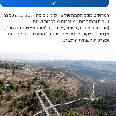
מטרו
סקירת גשרים
ק"מ
אדריכלות נוף
שירותים נוספים
הפרויקט כולל הקמה של 46 ק"מ מסילת slab track על גבי
גשרים ובמנהרות, ומערכות מורכבות שונות
תשתיות
תיאום תשתיות
(אלקטרו-מכניות, חשמל, אוורור, גילוי וכיבוי אש, בקרה וכו'),
שכונות
ניקוז
וכן ניהול, פיקוח ואינטגרציה של כלל המערכות המותקנות
הדמיות
ומערכות תשתית הרכבת.
מדידות
נגישות
מחקר וטכנולוגיה
חו"ל
חניונים
BRT ונתיבי תחבורה ציבורית