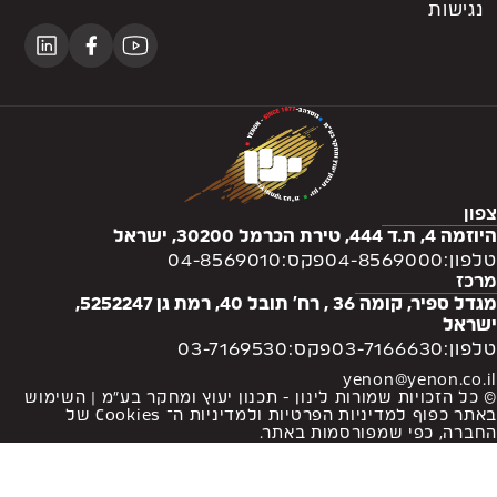
מטרו
סקירת גשרים
נגישות
אדריכלות נוף
שירותים נוספים
תשתיות
תיאום תשתיות
שכונות
ניקוז
הדמיות
מדידות
נגישות
צפון
מחקר וטכנולוגיה
היוזמה 4, ת.ד 444, טירת הכרמל 30200, ישראל
חו"ל
טלפון:
04-8569000
פקס:
04-8569010
חניונים
מרכז
מגדל ספיר, קומה 36 , רח' תובל 40, רמת גן 5252247,
BRT ונתיבי תחבורה ציבורית
ישראל
טלפון:
03-7166630
פקס:
03-7169530
yenon@yenon.co.il
© כל הזכויות שמורות לינון - תכנון יעוץ ומחקר בע”מ | השימוש
באתר כפוף
למדיניות הפרטיות
ו
למדיניות ה־ Cookies
של
החברה, כפי שמפורסמות באתר.