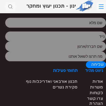
אודות
תחומי פעילות
דברו איתנו
לקוחות
תחומי
משרות
פעילות
צרו קשר
שליחה
ניווט מהיר
תחומי פעילות
אודות
תכנון אורבאני ואדריכלות נוף
הסעת המונים
כבישים תנועה ותחבורה
קונסטרוקציה
משרות
סקירת גשרים
לקוחות
רכבות
כבישים ומחלפים
גשרים
צרו קשר
רכבות קלות
תנועה ורמזורים
קירות תומכים
הצהרת