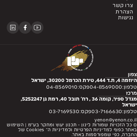
צרו קשר
הצהרת
נגישות
צפון
היוזמה 4, ת.ד 444, טירת הכרמל 30200, ישראל
טלפון:
04-8569000
פקס:
04-8569010
מרכז
מגדל ספיר, קומה 36 , רח' תובל 40, רמת גן 5252247,
ישראל
טלפון:
03-7166630
פקס:
03-7169530
yenon@yenon.co.il
© כל הזכויות שמורות לינון - תכנון יעוץ ומחקר בע”מ | השימוש
באתר כפוף
למדיניות הפרטיות
ו
למדיניות ה־ Cookies
של
החברה, כפי שמפורסמות באתר.