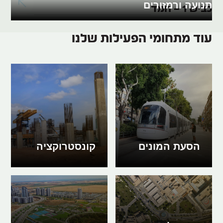
תנועה ורמזורים
כביש 1 – חמד
עוד מתחומי הפעילות שלנו
הסעת המונים
קונסטרוקציה