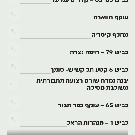
מטרו
סקירת גשרים
אדריכלות נוף
שירותים נוספים
עוקף חווארה
תשתיות
תיאום תשתיות
שכונות
ניקוז
מחלף קיסריה
הדמיות
מדידות
כביש 79 – חיפה נצרת
נגישות
מחקר וטכנולוגיה
חו"ל
כביש 6 קטע תל קשיש- סומך
חניונים
יבנה מזרח שורק רצועה תחבורתית
BRT ונתיבי תחבורה ציבורית
משולבת מסילה
כביש 65 – עוקף כפר תבור
כביש 1 – מנהרות הראל