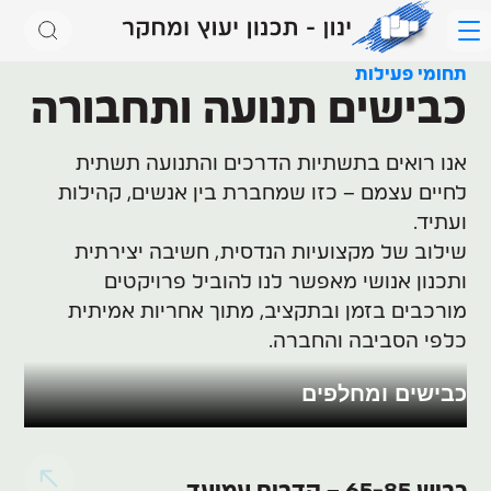
אודות
תחומי פעילות
לקוחות
תחומי
תחומי פעילות
משרות
כבישים תנועה ותחבורה
פעילות
צרו קשר
אנו רואים בתשתיות הדרכים והתנועה תשתית
לחיים עצמם – כזו שמחברת בין אנשים, קהילות
ועתיד.
שילוב של מקצועיות הנדסית, חשיבה יצירתית
ותכנון אנושי מאפשר לנו להוביל פרויקטים
מורכבים בזמן ובתקציב, מתוך אחריות אמיתית
כלפי הסביבה והחברה.
הסעת המונים
כבישים תנועה ותחבורה
קונסטרוקציה
כבישים ומחלפים
רכבות
כבישים ומחלפים
גשרים
רכבות קלות
תנועה ורמזורים
קירות תומכים
כביש 65-85 – קדרים עמיעד